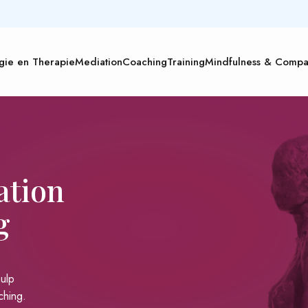
gie en Therapie
Mediation
Coaching
Training
Mindfulness & Compa
ation
g
ulp
ching.