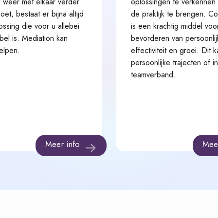
u weer met elkaar verder
oplossingen te verkennen 
moet, bestaat er bijna altijd
de praktijk te brengen. C
ssing die voor u allebei
is een krachtig middel voo
bel is. Mediation kan
bevorderen van persoonlij
helpen.
effectiviteit en groei. Dit k
persoonlijke trajecten of in
teamverband.
Meer info
Mee